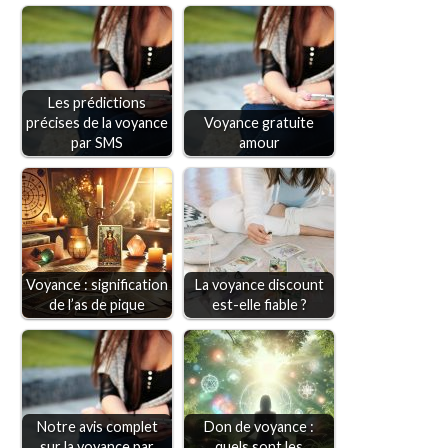
Les prédictions
précises de la voyance
Voyance gratuite
par SMS
amour
Voyance : signification
La voyance discount
de l’as de pique
est-elle fiable ?
Notre avis complet
Don de voyance :
sur la voyance par
quels sont les