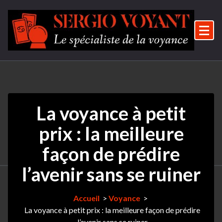
Aller
au
contenu
Le spécialiste de la voyance
La voyance à petit
prix : la meilleure
façon de prédire
l’avenir sans se ruiner
Accueil
>
Voyance
>
La voyance à petit prix : la meilleure façon de prédire
l’avenir sans se ruiner