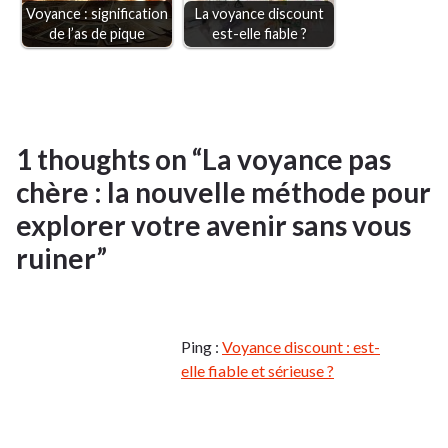
Voyance : signification
La voyance discount
de l’as de pique
est-elle fiable ?
1 thoughts on “
La voyance pas
chère : la nouvelle méthode pour
explorer votre avenir sans vous
ruiner
”
Ping :
Voyance discount : est-
elle fiable et sérieuse ?