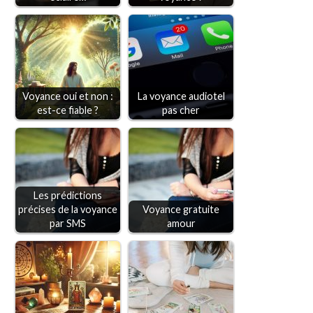
Voyance oui et non :
La voyance audiotel
est-ce fiable ?
pas cher
Les prédictions
précises de la voyance
Voyance gratuite
par SMS
amour