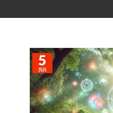
5
NOV
2024