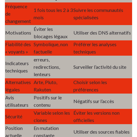
Fréquence
1 fois tous les 2 à 3
Suivre les communautés
de
mois
spécialisées
changement
Éviter les
Motivations
Utiliser des DNS alternatifs
blocages légaux
Fiabilité des
Symbolique, non
Préférer les analyses
« voyants »
factuelle
techniques
erreurs,
Indicateurs
redirections,
Surveiller l’activité du site
techniques
lenteurs
Alternatives
Arte, Pluto,
Choisir selon les
légales
Rakuten
préférences
Avis
Positifs sur le
Négatifs sur l’accès
utilisateurs
contenu
Variable selon les
Éviter les versions non
Sécurité
clones
officielles
Position
En mutation
Utiliser des sources fiables
actuelle
constante