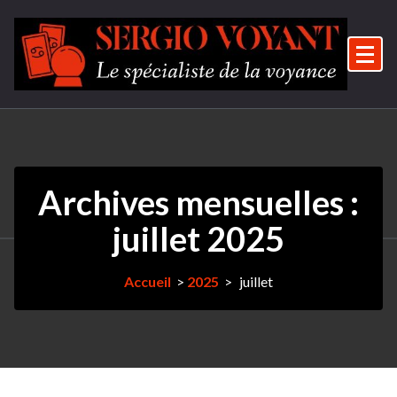
Aller
au
contenu
Le spécialiste de la voyance
Archives mensuelles :
juillet 2025
Accueil
>
2025
>
juillet
14Juil
2025