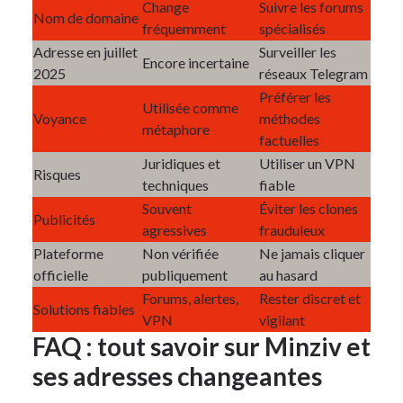
Change
Suivre les forums
Nom de domaine
fréquemment
spécialisés
Adresse en juillet
Surveiller les
Encore incertaine
2025
réseaux Telegram
Préférer les
Utilisée comme
Voyance
méthodes
métaphore
factuelles
Juridiques et
Utiliser un VPN
Risques
techniques
fiable
Souvent
Éviter les clones
Publicités
agressives
frauduleux
Plateforme
Non vérifiée
Ne jamais cliquer
officielle
publiquement
au hasard
Forums, alertes,
Rester discret et
Solutions fiables
VPN
vigilant
FAQ : tout savoir sur Minziv et
ses adresses changeantes