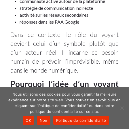
communauté active autour de la plateforme
stratégie de communication indirecte
activité sur les réseaux secondaires
réponses dans les PAA Google
Dans ce contexte, le rôle du voyant
devient celui d’un symbole plutôt que
d’un acteur réel. Il incarne ce besoin
humain de prévoir l’imprévisible, même
dans le monde numérique.
Pourquoi l’idée d’un voyant
séduit certains utilisateurs ?
Nous utilisons des cookies pour vous garantir la meilleure
expérience sur notre site web. Vous pouvez en savoir plus en
Ce n’est pas tant la véracité de la
cliquant sur "Politique de confidentialité" ou dans notre
politique de confidentialité sur ce site.
prédiction qui compte, mais la démarche.
OK
Non
Politique de confidentialité
Dans un univers où les
plateformes