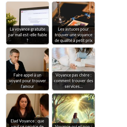
La voyance gratuite
Les astuces pour
par mail est-elle fiable
trouver une voyance
?
de qualité à petit prix
Faire appel à un
Voyance pas chère :
voyant pour trouver
comment trouver des
l’amour
services…
Elad Voyance : que
vaut ce service de
Voyance oui et non :