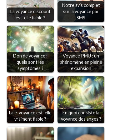
Notre avis complet
La voyance discount
sur la voyance par
est-elle fiable ?
SMS
Don de voyance :
Voyance PMU : un
quels sont les
phénomène en pleine
symptômes ?
expansion
La e-voyance est-elle
En quoi consiste la
vraiment fiable ?
voyance des anges ?