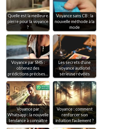
Quelle est la meilleure
Voyance sans CB : la
pierre pour la voyance
nouvelle méthode à la
?
mode
Voyance par SMS :
Les secrets d'une
obtenez des
voyance audiotel
prédictions précises…
sérieuse révélés
Voyance par
Voyance : comment
Whatsapp : la nouvelle
renforcer son
tendance à connaître
intuition facilement ?