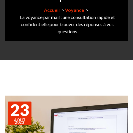
Accueil
>
Voyance
>
La voyance par mail : une consultation rapide et
confidentielle pour trouver des réponses à vos
questions
23
AOÛT
2023