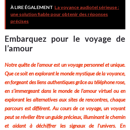
À LIRE ÉGALEMENT
La voyance audiotel sérieuse :
une solution fiable pour obtenir des réponses
précises
Embarquez pour le voyage de
l’amour
Notre quête de l’amour est un voyage personnel et unique.
Que ce soit en explorant le monde mystique de la voyance,
en forgeant des liens authentiques grâce au téléphone rose,
en s’immergeant dans le monde de l’amour virtuel ou en
explorant les alternatives aux sites de rencontres, chaque
parcours est différent. Au cours de ce voyage, un voyant
peut se révéler être un guide précieux, illuminant le chemin
et aidant à déchiffrer les signaux de l’univers. En