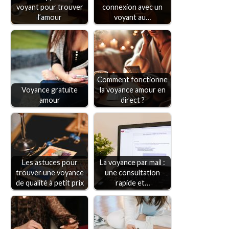
voyant pour trouver
connexion avec un
l’amour
voyant au…
Comment fonctionne
Voyance gratuite
la voyance amour en
amour
direct ?
Les astuces pour
La voyance par mail :
trouver une voyance
une consultation
de qualité à petit prix
rapide et…