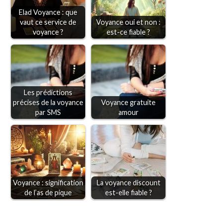
Elad Voyance : que
vaut ce service de
Voyance oui et non :
voyance ?
est-ce fiable ?
Les prédictions
précises de la voyance
Voyance gratuite
par SMS
amour
Voyance : signification
La voyance discount
de l’as de pique
est-elle fiable ?