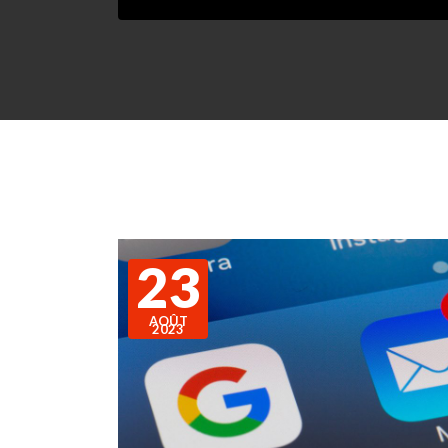
23
AOÛT
2023