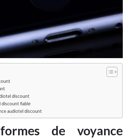
count
unt
udiotel discount
 discount fiable
nce audiotel discount
 formes de voyance