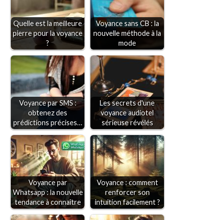
Quelle est la meilleure
Voyance sans CB : la
pierre pour la voyance
nouvelle méthode à la
?
mode
Voyance par SMS :
Les secrets d'une
obtenez des
voyance audiotel
prédictions précises…
sérieuse révélés
Voyance par
Voyance : comment
Whatsapp : la nouvelle
renforcer son
tendance à connaître
intuition facilement ?