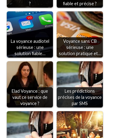
?
fiable et précise ?
La voyance audiotel
Voyance sans CB
sérieuse : une
sérieuse : une
solution fiable…
solution pratique et…
Elad Voyance : que
Les prédictions
vaut ce service de
précises de la voyance
voyance ?
par SMS