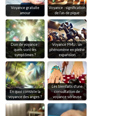
Voyance gratuite
Voyance : signification
amour
de l’as de pique
Don de voyance :
Voyance PMU : un
quels sont les
phénomène en pleine
symptômes ?
expansion
Les bienfaits d'une
En quoi consiste la
consultation de
voyance des anges ?
voyance sérieuse