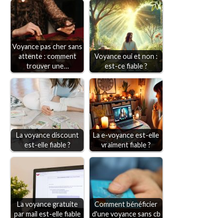
Voyance pas cher sans
attente : comment
Voyance oui et non :
trouver une…
est-ce fiable ?
La voyance discount
La e-voyance est-elle
est-elle fiable ?
vraiment fiable ?
La voyance gratuite
Comment bénéficier
par mail est-elle fiable
d'une voyance sans cb