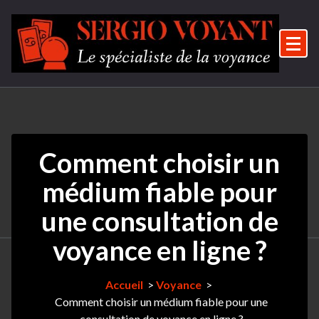
Aller
au
contenu
Le spécialiste de la voyance
Comment choisir un
médium fiable pour
une consultation de
voyance en ligne ?
Accueil
>
Voyance
>
Comment choisir un médium fiable pour une
consultation de voyance en ligne ?