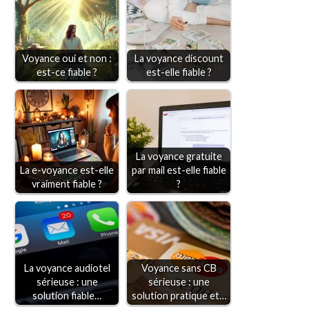
Voyance oui et non :
La voyance discount
est-ce fiable ?
est-elle fiable ?
La voyance gratuite
La e-voyance est-elle
par mail est-elle fiable
vraiment fiable ?
?
La voyance audiotel
Voyance sans CB
sérieuse : une
sérieuse : une
solution fiable…
solution pratique et…