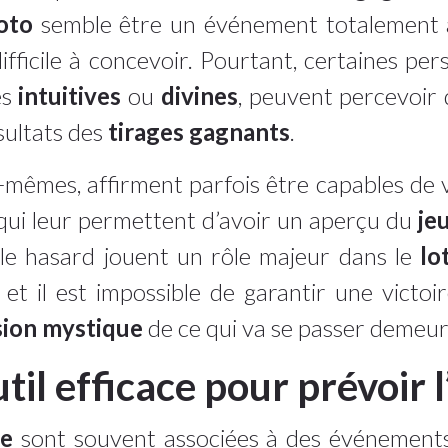
oto
semble être un événement totalement al
difficile à concevoir. Pourtant, certaines 
és
intuitives
ou
divines
, peuvent percevoir
sultats des
tirages gagnants
.
x-mêmes, affirment parfois être capables de 
ui leur permettent d’avoir un aperçu du
je
le hasard jouent un rôle majeur dans le
lo
et il est impossible de garantir une victoire
sion mystique
de ce qui va se passer demeur
til efficace pour prévoir l
ce
sont souvent associées à des événements 