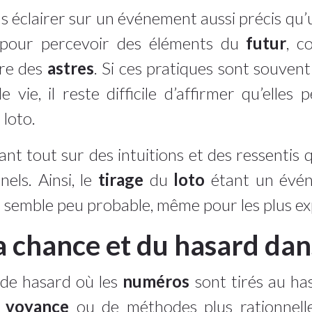
 éclairer sur un événement aussi précis qu’
s pour percevoir des éléments du
futur
, c
ure des
astres
. Si ces pratiques sont souven
vie, il reste difficile d’affirmer qu’elles
 loto.
ant tout sur des intuitions et des ressentis 
els. Ainsi, le
tirage
du
loto
étant un événe
semble peu probable, même pour les plus ex
a chance et du hasard dans
 de hasard où les
numéros
sont tirés au ha
e
voyance
ou de méthodes plus rationnell