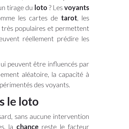
un tirage du
loto
? Les
voyants
omme les cartes de
tarot
, les
t très populaires et permettent
 peuvent réellement prédire les
qui peuvent être influencés par
ment aléatoire, la capacité à
périmentés des voyants.
 le loto
sard, sans aucune intervention
es, la
chance
reste le facteur