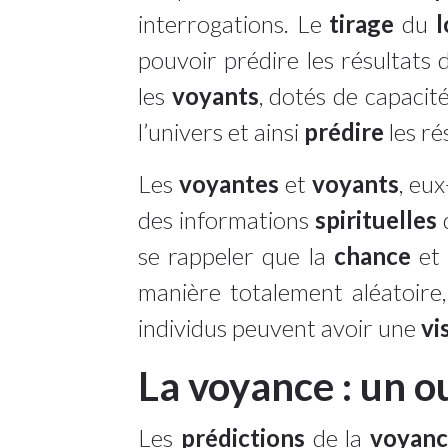
interrogations. Le
tirage
du
l
pouvoir prédire les résultats 
les
voyants
, dotés de capacit
l’univers et ainsi
prédire
les ré
Les
voyantes
et
voyants
, eu
des informations
spirituelles
q
se rappeler que la
chance
et 
manière totalement aléatoire, 
individus peuvent avoir une
vi
La voyance : un ou
Les
prédictions
de la
voyan