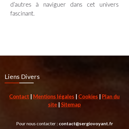
d’autres à naviguer dans cet univers
fascinant.
Liens Divers
Contact
|
Mentions légales
|
Cookies
|
Plan du
site
|
Sitemap
Pour nous contacter :
contact@sergiovoyant.fr